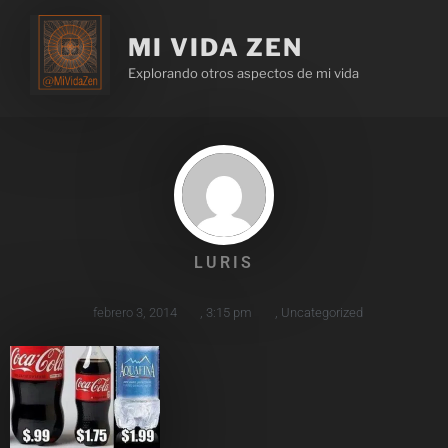
MI VIDA ZEN
Explorando otros aspectos de mi vida
LURIS
febrero 3, 2014
,
3:15 pm
,
Uncategorized