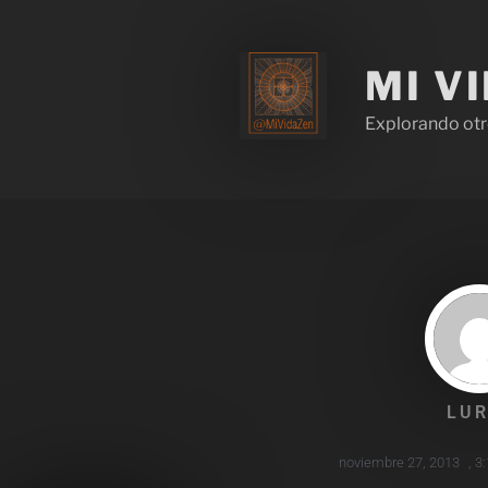
MI V
Explorando otr
LUR
noviembre 27, 2013
,
3