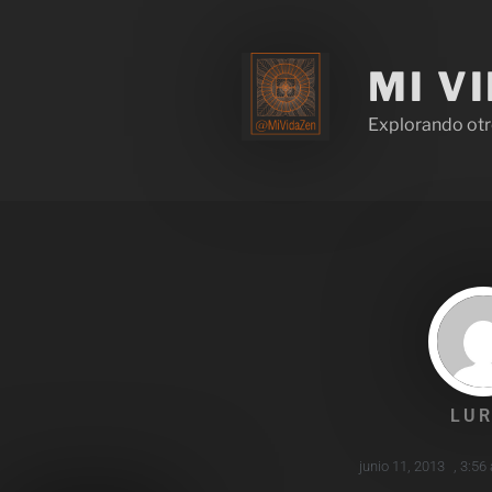
MI V
Explorando otr
LUR
junio 11, 2013
,
3:56