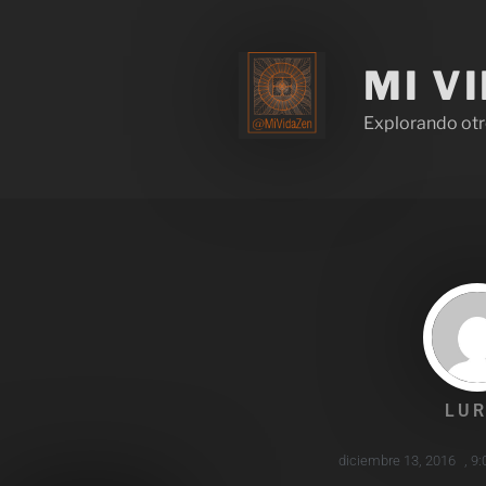
MI V
Explorando otr
LUR
diciembre 13, 2016
,
9: