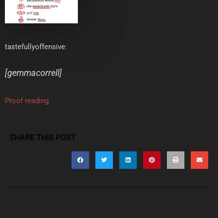
tastefullyoffensive
:
[
gemmacorrell
]
Proof reading
SHARE THIS POST