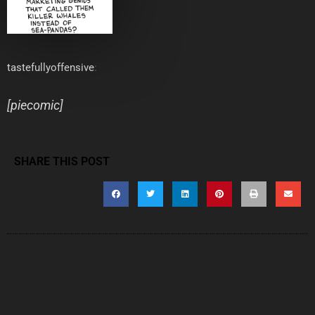
tastefullyoffensive
:
[
piecomic
]
SHARE THIS POST