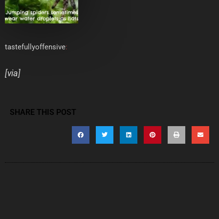
tastefullyoffensive
:
[
via
]
SHARE THIS POST