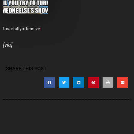
tastefullyoffensive
:
[
via
]
SHARE THIS POST