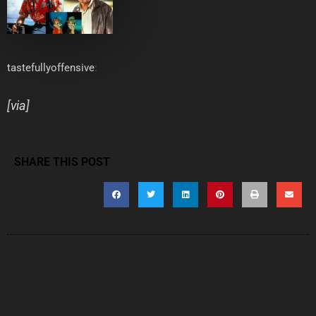
tastefullyoffensive
:
[
via
]
SHARE THIS POST