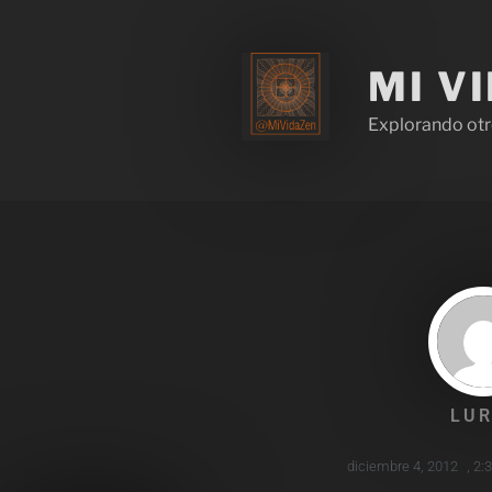
MI V
Explorando otr
LUR
diciembre 4, 2012
,
2: