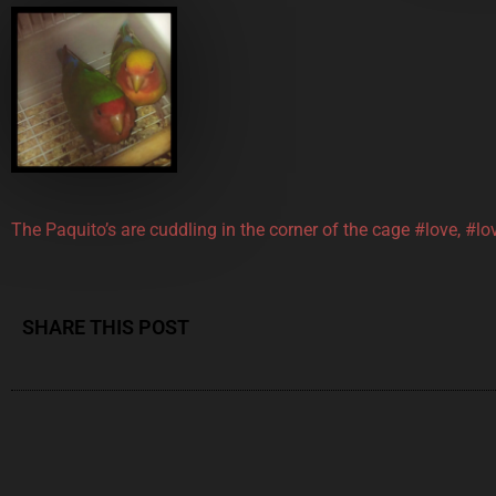
The Paquito’s are cuddling in the corner of the cage #love, #lo
SHARE THIS POST