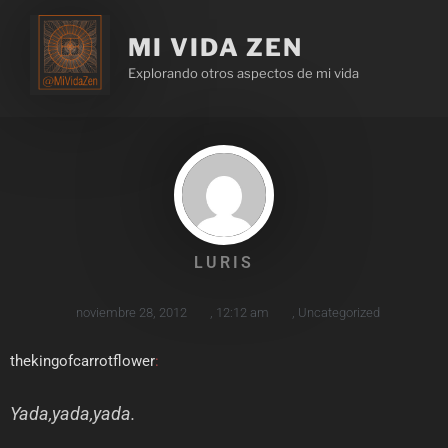
MI VIDA ZEN
Explorando otros aspectos de mi vida
LURIS
noviembre 28, 2012
,
12:12 am
,
Uncategorized
thekingofcarrotflower
:
Yada,yada,yada.