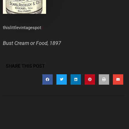
thislittlevintagespot
:
Bust Cream or Food, 1897
SHARE THIS POST