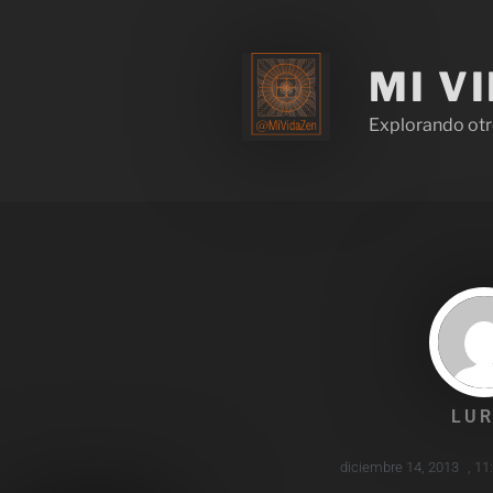
MI V
Explorando otr
LUR
diciembre 14, 2013
,
11