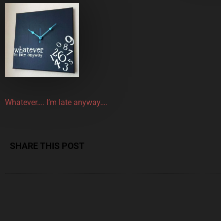
Whatever…. I’m late anyway….
SHARE THIS POST