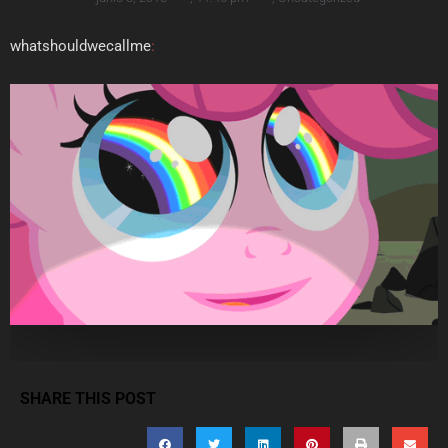
whatshouldwecallme
:
SHARE THIS POST