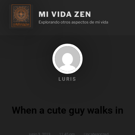
MI VIDA ZEN
Explorando otros aspectos de mi vida
LURIS
When a cute guy walks in
junio 3, 2013
,
11:45 pm
,
Uncategorized