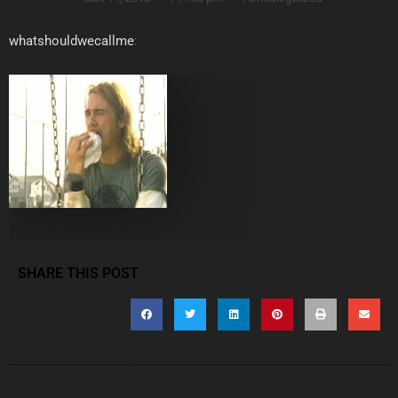
whatshouldwecallme
:
SHARE THIS POST