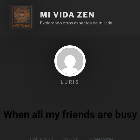
MI VIDA ZEN
Explorando otros aspectos de mi vida
LURIS
When all my friends are busy
abril 14, 2013
,
11:00 pm
,
Uncategorized