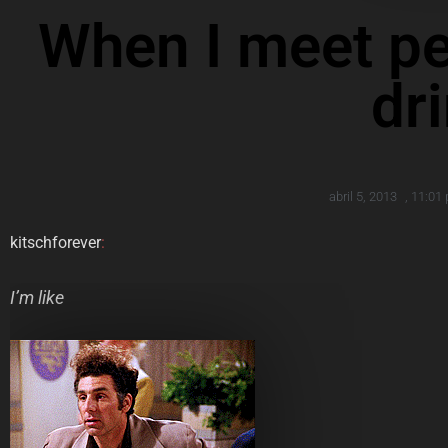
When I meet pe
dr
abril 5, 2013
,
11:01
kitschforever
:
I’m like