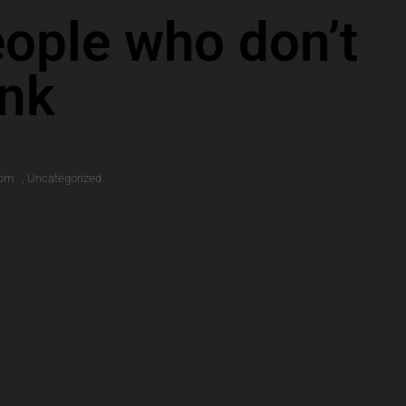
ople who don’t
ink
 pm
,
Uncategorized