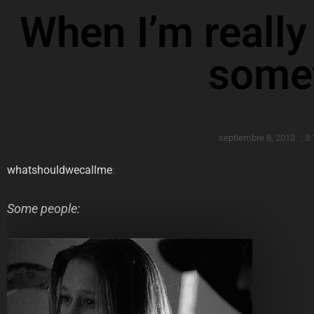
When I’m really
some
septiembre 8, 2013
,
3:
whatshouldwecallme
:
Some people: