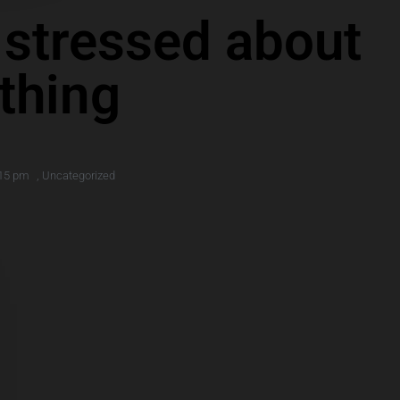
 stressed about
thing
15 pm
,
Uncategorized