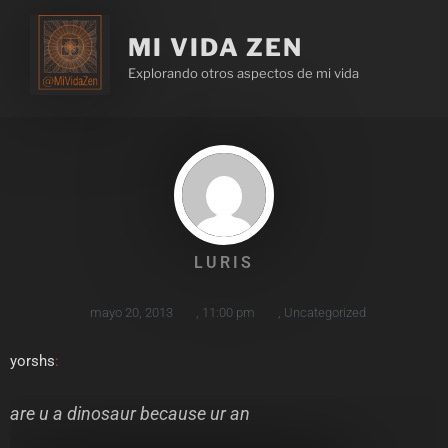
MI VIDA ZEN
Explorando otros aspectos de mi vida
LURIS
mayo 20, 2013
,
11:00 pm
,
Uncategorized
yorshs
:
are u a dinosaur because ur an