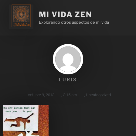
MI VIDA ZEN
Explorando otros aspectos de mi vida
LURIS
octubre 9, 2013
,
3:15 pm
,
Uncategorized