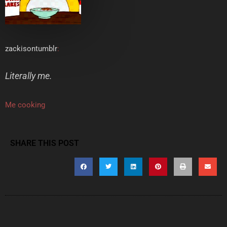
zackisontumblr
:
Literally me.
Me cooking
SHARE THIS POST