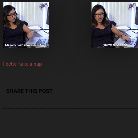
I better take a nap
SHARE THIS POST