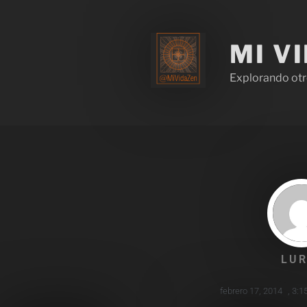
MI V
Explorando otr
LUR
febrero 17, 2014
,
3:1