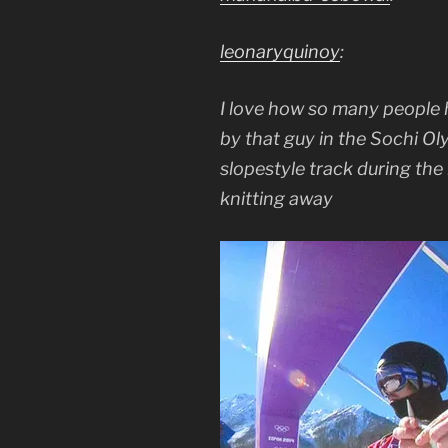
leonaryquinoy
:
I love how so many people
by that guy in the Sochi Ol
slopestyle track during the
knitting away