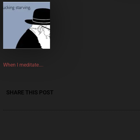
When I meditate….
SHARE THIS POST