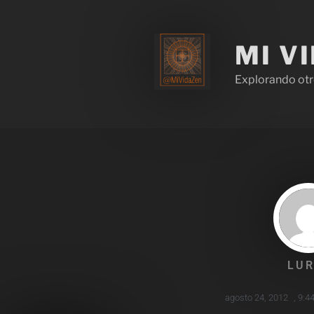
MI V
Explorando otr
LUR
agosto 24, 2012
,
9:4